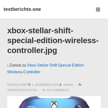
↓
testberichte.one
Zum
MEN
Inhalt
Main
xbox-stellar-shift-
Navigation
special-edition-wireless-
controller.jpg
‹ Zurück zu
Xbox Stellar Shift Special Edition
Wireless-Controller
POSTED ONBY
1. DEZEMBER 2023
WWW3
VERÖFFENTLICHT IN
NO COMMENTS