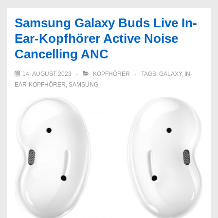
Ear-
Samsung Galaxy Buds Live In-
Kopfhörer
Ear-Kopfhörer Active Noise
Cancelling ANC
14. AUGUST 2023
KOPFHÖRER
TAGS:
GALAXY
,
IN-
EAR-KOPFHÖRER
,
SAMSUNG