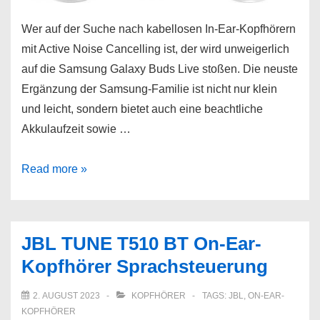
Wer auf der Suche nach kabellosen In-Ear-Kopfhörern
mit Active Noise Cancelling ist, der wird unweigerlich
auf die Samsung Galaxy Buds Live stoßen. Die neuste
Ergänzung der Samsung-Familie ist nicht nur klein
und leicht, sondern bietet auch eine beachtliche
Akkulaufzeit sowie …
Samsung
Read more »
Galaxy
Buds
Live
JBL TUNE T510 BT On-Ear-
In-
Kopfhörer Sprachsteuerung
Ear-
Kopfhörer
2. AUGUST 2023
KOPFHÖRER
TAGS:
JBL
,
ON-EAR-
Active
KOPFHÖRER