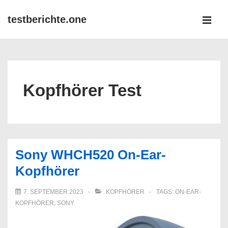
↓
testberichte.one
Zum
MEN
Inhalt
Main
Navigation
Kopfhörer Test
Sony WHCH520 On-Ear-
Kopfhörer
7. SEPTEMBER 2023
KOPFHÖRER
TAGS:
ON-EAR-
KOPFHÖRER
,
SONY