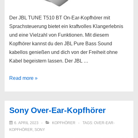
Der JBL TUNE T510 BT On-Ear-Kopfhörer mit
Sprachsteuerung bietet ein kraftvolles Klangerlebnis
und eine Vielzahl von Funktionen. Mit diesem
Kopfhörer kannst du den JBL Pure Bass Sound
kabellos genießen und dich von der Freiheit ohne
Kabel begeistern lassen. Der JBL …
JBL
Read more »
TUNE
T510
BT
Sony Over-Ear-Kopfhörer
On-
Ear-
6. APRIL 2023
KOPFHÖRER
TAGS:
OVER-EAR-
Kopfhörer
KOPFHÖRER
,
SONY