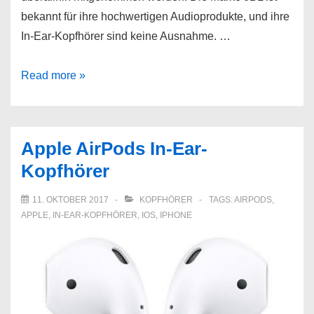
bekannt für ihre hochwertigen Audioprodukte, und ihre
In-Ear-Kopfhörer sind keine Ausnahme. …
JBL
Read more »
In-
Ear-
Kopfhörer
Apple AirPods In-Ear-
Kopfhörer
11. OKTOBER 2017
KOPFHÖRER
TAGS:
AIRPODS
,
APPLE
,
IN-EAR-KOPFHÖRER
,
IOS
,
IPHONE