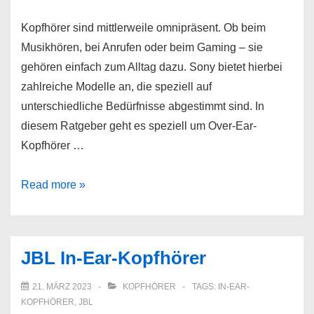
Kopfhörer sind mittlerweile omnipräsent. Ob beim
Musikhören, bei Anrufen oder beim Gaming – sie
gehören einfach zum Alltag dazu. Sony bietet hierbei
zahlreiche Modelle an, die speziell auf
unterschiedliche Bedürfnisse abgestimmt sind. In
diesem Ratgeber geht es speziell um Over-Ear-
Kopfhörer …
Sony
Read more »
Over-
Ear-
Kopfhörer
JBL In-Ear-Kopfhörer
21. MÄRZ 2023
KOPFHÖRER
TAGS:
IN-EAR-
KOPFHÖRER
,
JBL