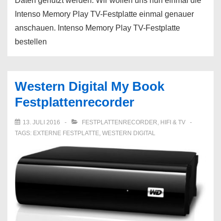
Daten genutzt werden. Wir wollen uns nun einmal die
Intenso Memory Play TV-Festplatte einmal genauer
anschauen. Intenso Memory Play TV-Festplatte
bestellen
Western Digital My Book
Festplattenrecorder
13. JULI 2016
FESTPLATTENRECORDER
,
HIFI & TV
TAGS:
EXTERNE FESTPLATTE
,
WESTERN DIGITAL