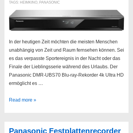
TAGS:
HEIMKINO
,
PANASONIC
In der heutigen Zeit möchten die meisten Menschen
unabhängig von Zeit und Raum fernsehen können. Sei
es das verpasste Sportereignis in der Nacht oder das
Finale der Lieblingsserie während des Urlaubs. Der
Panasonic DMR-UBS70 Blu-ray-Rekorder 4k Ultra HD
ermöglicht es …
Panasonic
Read more »
DMR-
UBS70
Blu-
Panasonic Festplattenrecorder
ray-