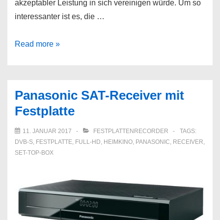
akzeptabler Leistung in sich vereinigen würde. Um so
interessanter ist es, die …
Panasonic
Read more »
Festplattenrecorder
mit
DVB-
Panasonic SAT-Receiver mit
C
Festplatte
11. JANUAR 2017
FESTPLATTENRECORDER
TAGS:
DVB-S
,
FESTPLATTE
,
FULL-HD
,
HEIMKINO
,
PANASONIC
,
RECEIVER
,
SET-TOP-BOX