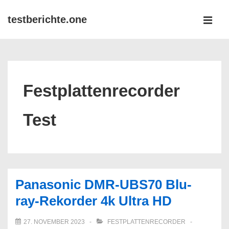
↓
testberichte.one
Zum
MEN
Inhalt
Main
Navigation
Festplattenrecorder
Test
Panasonic DMR-UBS70 Blu-
ray-Rekorder 4k Ultra HD
27. NOVEMBER 2023
FESTPLATTENRECORDER