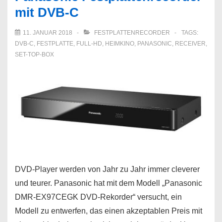
mit DVB-C
Rekorder
4k
11. JANUAR 2018
FESTPLATTENRECORDER
TAGS:
Ultra
DVB-C
,
FESTPLATTE
,
FULL-HD
,
HEIMKINO
,
PANASONIC
,
RECEIVER
,
HD
SET-TOP-BOX
DVD-Player werden von Jahr zu Jahr immer cleverer
und teurer. Panasonic hat mit dem Modell „Panasonic
DMR-EX97CEGK DVD-Rekorder“ versucht, ein
Modell zu entwerfen, das einen akzeptablen Preis mit