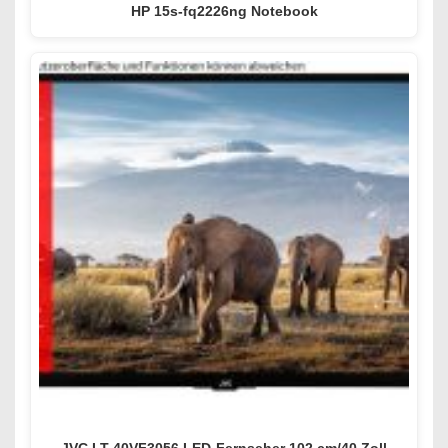
HP 15s-fq2226ng Notebook
JVC LT-40VF3056 LED-Fernseher 102 cm/40 Zoll