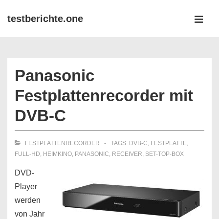
↓
testberichte.one
Zum
MEN
Inhalt
Main
Navigation
Panasonic
Festplattenrecorder mit
DVB-C
FESTPLATTENRECORDER
TAGS:
DVB-C
,
FESTPLATTE
,
FULL-HD
,
HEIMKINO
,
PANASONIC
,
RECEIVER
,
SET-TOP-BOX
DVD-
Player
werden
von Jahr