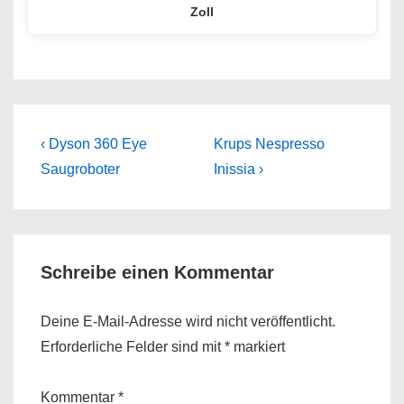
Zoll
Beitragsnavigation
Previous
Next
‹ Dyson 360 Eye
Krups Nespresso
Post
Post
Saugroboter
Inissia ›
is
is
Schreibe einen Kommentar
Deine E-Mail-Adresse wird nicht veröffentlicht.
Erforderliche Felder sind mit
*
markiert
Kommentar
*