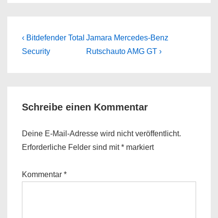
Beitragsnavigation
Previous
Next
‹ Bitdefender Total
Jamara Mercedes-Benz
Post
Post
Security
Rutschauto AMG GT ›
is
is
Schreibe einen Kommentar
Deine E-Mail-Adresse wird nicht veröffentlicht.
Erforderliche Felder sind mit
*
markiert
Kommentar
*