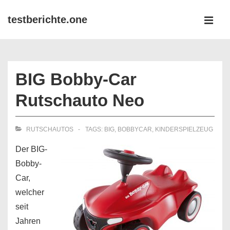
↓
testberichte.one
Zum
MEN
Inhalt
Main
Navigation
BIG Bobby-Car
Rutschauto Neo
RUTSCHAUTOS
TAGS:
BIG
,
BOBBYCAR
,
KINDERSPIELZEUG
Der BIG-
Bobby-
Car,
welcher
seit
Jahren