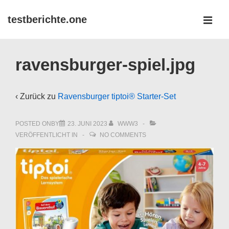
↓
testberichte.one
Zum
MEN
Inhalt
Main
ravensburger-spiel.jpg
Navigation
‹ Zurück zu
Ravensburger tiptoi® Starter-Set
POSTED ONBY
23. JUNI 2023
WWW3
VERÖFFENTLICHT IN
NO COMMENTS