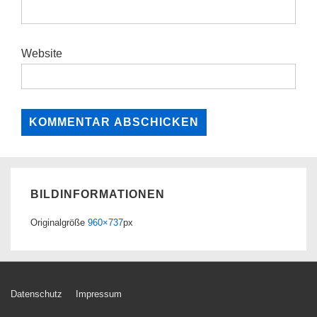
Website
BILDINFORMATIONEN
Originalgröße
960×737
px
Footer-
Datenschutz
Impressum