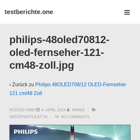
↓
testberichte.one
Zum
MEN
Inhalt
Main
philips-48oled70812-
Navigation
oled-fernseher-121-
cm48-zoll.jpg
‹ Zurück zu
Philips 48OLED708/12 OLED-Fernseher
121 cm/48 Zoll
POSTED ONBY
4. APRIL 2024
WWW3
VERÖFFENTLICHT IN
NO COMMENTS