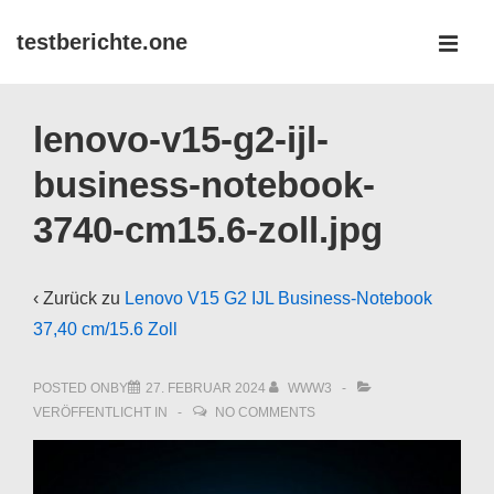
↓
testberichte.one
Zum
MEN
Inhalt
Main
lenovo-v15-g2-ijl-
Navigation
business-notebook-
3740-cm15.6-zoll.jpg
‹ Zurück zu
Lenovo V15 G2 IJL Business-Notebook
37,40 cm/15.6 Zoll
POSTED ONBY
27. FEBRUAR 2024
WWW3
VERÖFFENTLICHT IN
NO COMMENTS