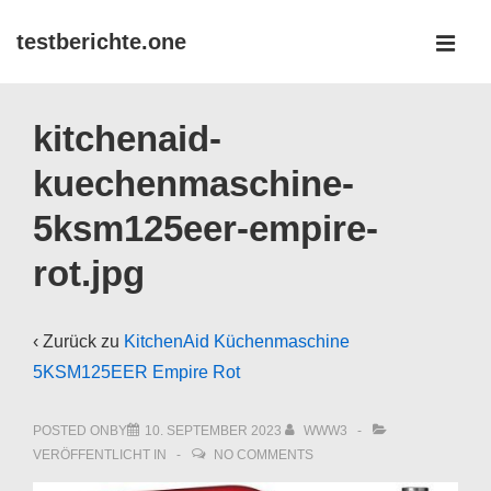
↓
testberichte.one
Zum
MEN
Inhalt
Main
kitchenaid-
Navigation
kuechenmaschine-
5ksm125eer-empire-
rot.jpg
‹ Zurück zu
KitchenAid Küchenmaschine
5KSM125EER Empire Rot
POSTED ONBY
10. SEPTEMBER 2023
WWW3
VERÖFFENTLICHT IN
NO COMMENTS