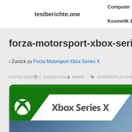
↓
Main
Computer
Zum
Navigation
testberichte.one
Inhalt
Kosmetik &
forza-motorsport-xbox-seri
‹ Zurück zu
Forza Motorsport Xbox Series X
POSTED ONBY
5. JANUAR 2024
WWW3
VERÖFFENTLICHT I