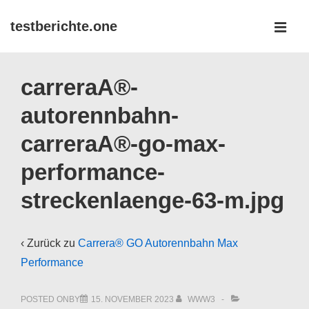
↓
testberichte.one
Zum
MEN
Inhalt
Main
carreraA®-
Navigation
autorennbahn-
carreraA®-go-max-
performance-
streckenlaenge-63-m.jpg
‹ Zurück zu
Carrera® GO Autorennbahn Max
Performance
POSTED ONBY
15. NOVEMBER 2023
WWW3