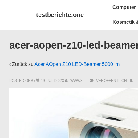
↓
Main
Computer
Zum
Navigation
testberichte.one
Inhalt
Kosmetik &
acer-aopen-z10-led-beamer
‹ Zurück zu
Acer AOpen Z10 LED-Beamer 5000 lm
POSTED ONBY
19. JULI 2023
WWW3
VERÖFFENTLICHT IN