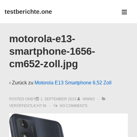
↓
testberichte.one
Zum
MEN
Inhalt
Main
motorola-e13-
Navigation
smartphone-1656-
cm652-zoll.jpg
‹ Zurück zu
Motorola E13 Smartphone 6,52 Zoll
POSTED ONBY
1. SEPTEMBER 2023
WWW3
VERÖFFENTLICHT IN
NO COMMENTS