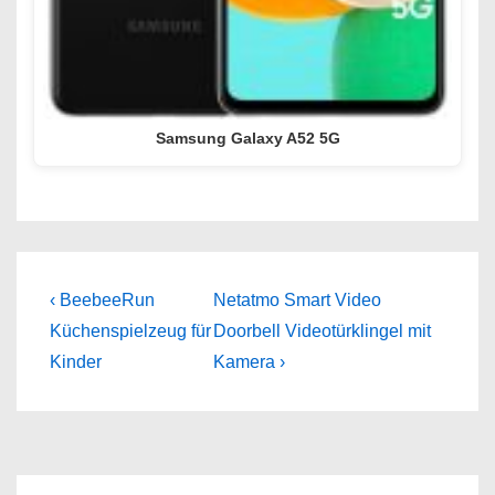
Samsung Galaxy A52 5G
Beitragsnavigation
Previous
Next
‹ BeebeeRun
Netatmo Smart Video
Post
Post
Küchenspielzeug für
Doorbell Videotürklingel mit
is
is
Kinder
Kamera ›