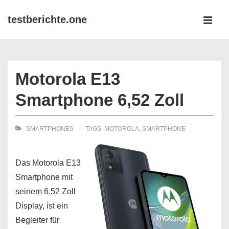
↓
testberichte.one
Zum
MEN
Inhalt
Main
Navigation
Motorola E13
Smartphone 6,52 Zoll
SMARTPHONES
TAGS:
MOTOROLA
,
SMARTPHONE
Das Motorola E13
Smartphone mit
seinem 6,52 Zoll
Display, ist ein
Begleiter für