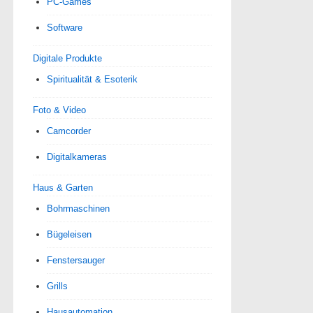
PC-Games
Software
Digitale Produkte
Spiri­tua­lität & Esoterik
Foto & Video
Camcorder
Digitalkameras
Haus & Garten
Bohrmaschinen
Bügeleisen
Fenstersauger
Grills
Hausautomation