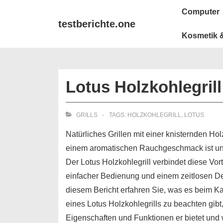
↓
Main
Computer
Zum
Navigation
testberichte.one
Inhalt
Kosmetik &
Lotus Holzkohlegrill
GRILLS
TAGS:
HOLZKOHLEGRILL
,
LOTUS
Natürliches Grillen mit einer knisternden Ho
einem aromatischen Rauchgeschmack ist unü
Der Lotus Holzkohlegrill verbindet diese Vort
einfacher Bedienung und einem zeitlosen De
diesem Bericht erfahren Sie, was es beim Ka
eines Lotus Holzkohlegrills zu beachten gibt
Eigenschaften und Funktionen er bietet und