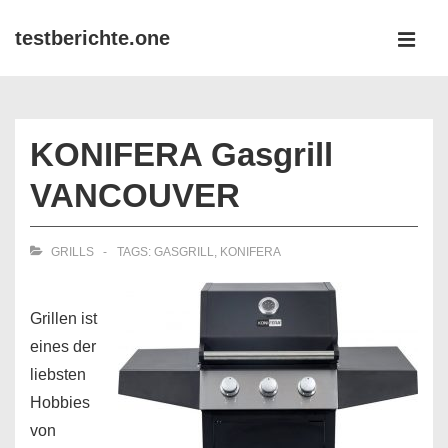
↓
testberichte.one
Zum
MEN
Inhalt
Main
Navigation
KONIFERA Gasgrill
VANCOUVER
GRILLS
TAGS:
GASGRILL
,
KONIFERA
Grillen ist
eines der
liebsten
Hobbies
von