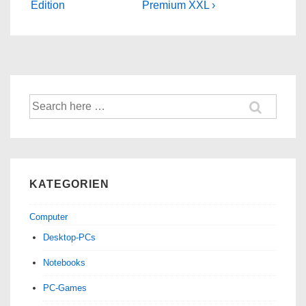
is
is
Edition
Premium XXL ›
Suche
nach:
KATEGORIEN
Computer
Desktop-PCs
Notebooks
PC-Games