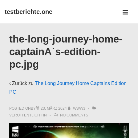
↓
testberichte.one
Zum
MEN
Inhalt
Main
the-long-journey-home-
Navigation
captainA´s-edition-
pc.jpg
‹ Zurück zu
The Long Journey Home Captains Edition
PC
POSTED ONBY
23. MÄRZ 2024
WWW3
VERÖFFENTLICHT IN
NO COMMENTS