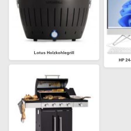
Lotus Holzkohlegrill
HP 24