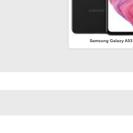
Samsung Galaxy A53