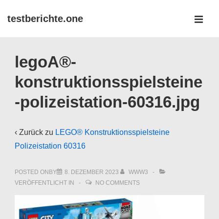
↓
testberichte.one
Zum
MEN
Inhalt
Main
legoA®-
Navigation
konstruktionsspielsteine
-polizeistation-60316.jpg
‹ Zurück zu
LEGO® Konstruktionsspielsteine
Polizeistation 60316
POSTED ONBY
8. DEZEMBER 2023
WWW3
VERÖFFENTLICHT IN
NO COMMENTS