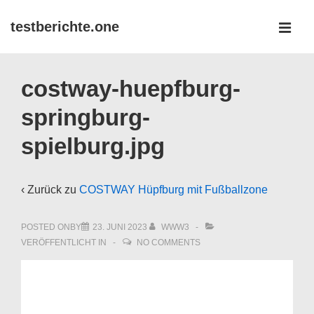
↓
testberichte.one
Zum
MEN
Inhalt
Main
costway-huepfburg-
Navigation
springburg-
spielburg.jpg
‹ Zurück zu
COSTWAY Hüpfburg mit Fußballzone
POSTED ONBY
23. JUNI 2023
WWW3
VERÖFFENTLICHT IN
NO COMMENTS