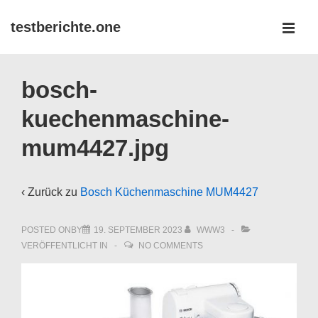
↓
testberichte.one
Zum
MEN
Inhalt
Main
bosch-
Navigation
kuechenmaschine-
mum4427.jpg
‹ Zurück zu
Bosch Küchenmaschine MUM4427
POSTED ONBY
19. SEPTEMBER 2023
WWW3
VERÖFFENTLICHT IN
NO COMMENTS