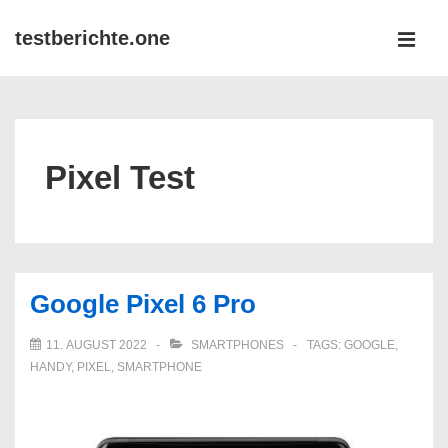
↓
testberichte.one
Zum
MEN
Inhalt
Main
Navigation
Pixel Test
Google Pixel 6 Pro
11. AUGUST 2022
SMARTPHONES
TAGS:
GOOGLE
,
HANDY
,
PIXEL
,
SMARTPHONE