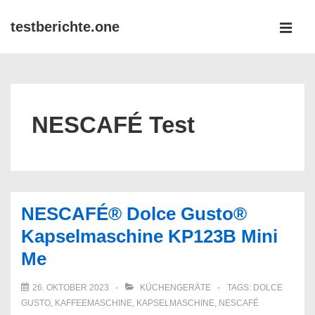
↓
testberichte.one
Zum
MEN
Inhalt
Main
Navigation
NESCAFÉ Test
NESCAFÉ® Dolce Gusto®
Kapselmaschine KP123B Mini
Me
26. OKTOBER 2023
KÜCHENGERÄTE
TAGS:
DOLCE
GUSTO
,
KAFFEEMASCHINE
,
KAPSELMASCHINE
,
NESCAFÉ