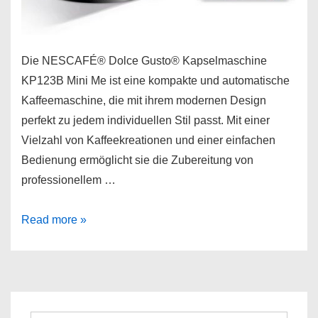
Die NESCAFÉ® Dolce Gusto® Kapselmaschine
KP123B Mini Me ist eine kompakte und automatische
Kaffeemaschine, die mit ihrem modernen Design
perfekt zu jedem individuellen Stil passt. Mit einer
Vielzahl von Kaffeekreationen und einer einfachen
Bedienung ermöglicht sie die Zubereitung von
professionellem …
NESCAFÉ®
Read more »
Dolce
Gusto®
Kapselmaschine
KP123B