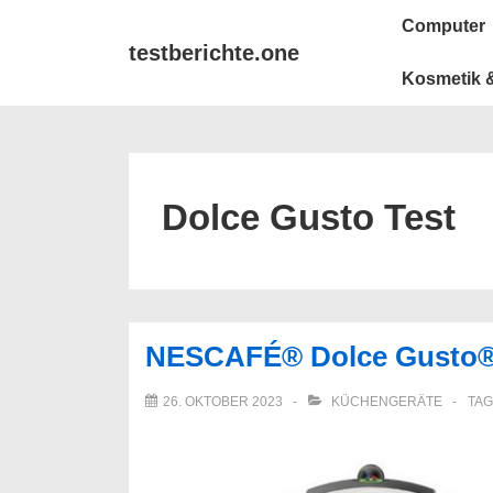
↓
Main
Computer
Zum
Navigation
testberichte.one
Inhalt
Kosmetik &
Dolce Gusto Test
NESCAFÉ® Dolce Gusto®
26. OKTOBER 2023
KÜCHENGERÄTE
TAG