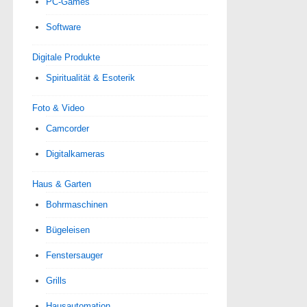
PC-Games
Software
Digitale Produkte
Spiri­tua­lität & Esoterik
Foto & Video
Camcorder
Digitalkameras
Haus & Garten
Bohrmaschinen
Bügeleisen
Fenstersauger
Grills
Hausautomation