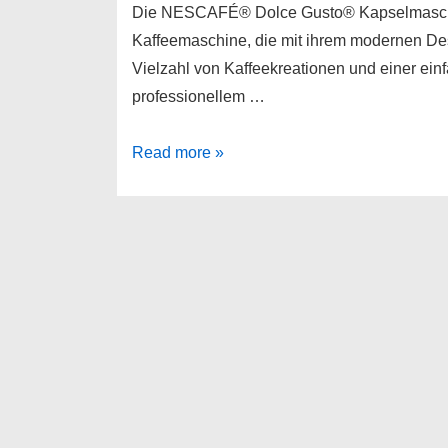
Die NESCAFÉ® Dolce Gusto® Kapselmaschin
Kaffeemaschine, die mit ihrem modernen Desig
Vielzahl von Kaffeekreationen und einer ein
professionellem …
NESCAFÉ®
Read more »
Dolce
Gusto®
Kapselmaschine
KP123B
Mini
Me