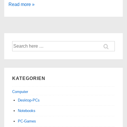
Aobosi
Read more »
Holzkohlegrill
rauchfrei
Suche
nach:
KATEGORIEN
Computer
Desktop-PCs
Notebooks
PC-Games