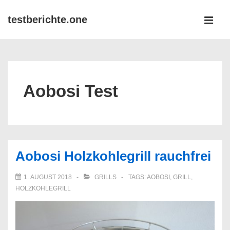
↓
testberichte.one
Zum
MEN
Inhalt
Main
Navigation
Aobosi Test
Aobosi Holzkohlegrill rauchfrei
1. AUGUST 2018
GRILLS
TAGS:
AOBOSI
,
GRILL
,
HOLZKOHLEGRILL