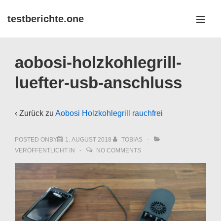
↓
testberichte.one
Zum
MEN
Inhalt
Main
aobosi-holzkohlegrill-
Navigation
luefter-usb-anschluss
‹ Zurück zu
Aobosi Holzkohlegrill rauchfrei
POSTED ONBY
1. AUGUST 2018
TOBIAS
VERÖFFENTLICHT IN
NO COMMENTS