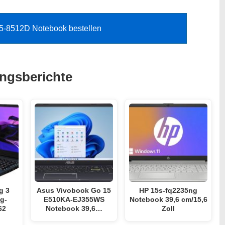
5-8512D Notebook bestellen
ungsberichte
g 3
Asus Vivobook Go 15
HP 15s-fq2235ng
g-
E510KA-EJ355WS
Notebook 39,6 cm/15,6
62
Notebook 39,6…
Zoll