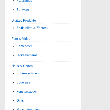
PC-Games
Software
Digitale Produkte
Spiri­tua­lität & Esoterik
Foto & Video
Camcorder
Digitalkameras
Haus & Garten
Bohrmaschinen
Bügeleisen
Fenstersauger
Grills
Hausautomation