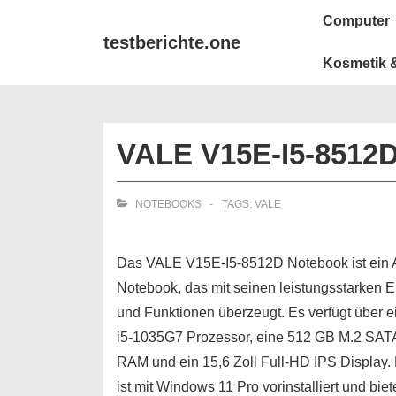
↓
Main
Computer
Zum
Navigation
testberichte.one
Inhalt
Kosmetik &
VALE V15E-I5-8512
NOTEBOOKS
TAGS:
VALE
Das VALE V15E-I5-8512D Notebook ist ein A
Notebook, das mit seinen leistungsstarken 
und Funktionen überzeugt. Es verfügt über e
i5-1035G7 Prozessor, eine 512 GB M.2 SA
RAM und ein 15,6 Zoll Full-HD IPS Display
ist mit Windows 11 Pro vorinstalliert und biet