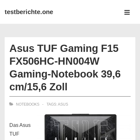
↓
testberichte.one
Zum
MEN
Inhalt
Main
Navigation
Asus TUF Gaming F15
FX506HC-HN004W
Gaming-Notebook 39,6
cm/15,6 Zoll
NOTEBOOKS
TAGS:
ASUS
Das Asus
TUF