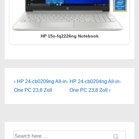
HP 15s-fq2226ng Notebook
Beitragsnavigation
Previous
Next
‹ HP 24-cb0209ng All-in-
HP 24-cb0204ng All-in-
Post
Post
One PC 23,8 Zoll
One PC 23,8 Zoll ›
is
is
Suche