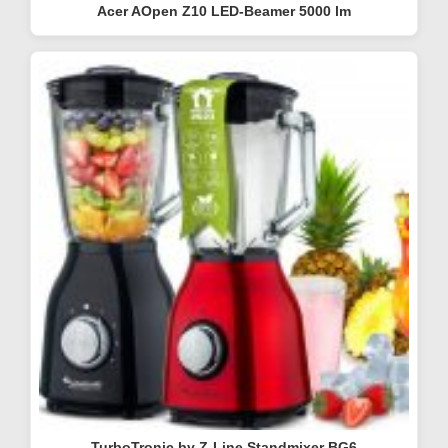
Acer AOpen Z10 LED-Beamer 5000 lm
TurboTronic by Z-Line Standmixer BG6