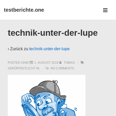
↓
testberichte.one
Zum
MEN
Inhalt
Main
technik-unter-der-lupe
Navigation
‹ Zurück zu
technik-unter-der-lupe
POSTED ONBY
1. AUGUST 2018
TOBIAS
VERÖFFENTLICHT IN
NO COMMENTS