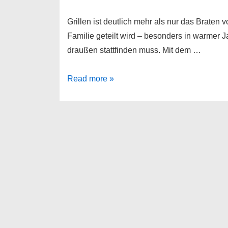
Grillen ist deutlich mehr als nur das Braten 
Familie geteilt wird – besonders in warmer J
draußen stattfinden muss. Mit dem …
WMF
Read more »
Elektro-
Standgrill
LONO
Master-
Grill