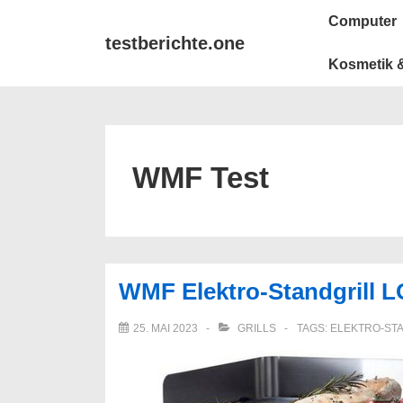
↓
Main
Computer
Zum
Navigation
testberichte.one
Inhalt
Kosmetik &
WMF Test
WMF Elektro-Standgrill L
25. MAI 2023
GRILLS
TAGS:
ELEKTRO-ST