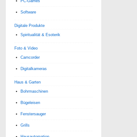
PC-Games
Software
Digitale Produkte
Spiri­tua­lität & Esoterik
Foto & Video
Camcorder
Digitalkameras
Haus & Garten
Bohrmaschinen
Bügeleisen
Fenstersauger
Grills
Hausautomation