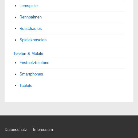
Lernspiele
Rennbahnen
Rutschautos
Spielekonsolen
Telefon & Mobile
Festnetztelefone
Smartphones
Tablets
Footer-
Datenschutz
Impressum