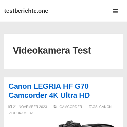
↓
testberichte.one
Zum
MEN
Inhalt
Main
Navigation
Videokamera Test
Canon LEGRIA HF G70
Camcorder 4K Ultra HD
21. NOVEMBER 2023
CAMCORDER
TAGS:
CANON
,
VIDEOKAMERA