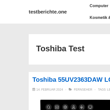
↓
Main
Computer
Zum
Navigation
testberichte.one
Inhalt
Kosmetik &
Toshiba Test
Toshiba 55UV2363DAW LC
14. FEBRUAR 2024
FERNSEHER
TAGS:
L