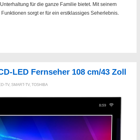
 Unterhaltung für die ganze Familie bietet. Mit seinem
nktionen sorgt er für ein erstklassiges Seherlebnis.
D-LED Fernseher 108 cm/43 Zoll
ED-TV
,
SMART-TV
,
TOSHIBA