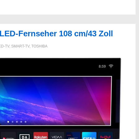
ED-Fernseher 108 cm/43 Zoll
ED-TV
,
SMART-TV
,
TOSHIBA