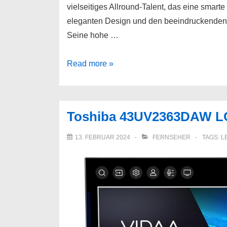
vielseitiges Allround-Talent, das eine smarte
eleganten Design und den beeindruckenden Fu
Seine hohe …
Toshiba
Read more »
55UV2363DAW
LCD-
LED
Toshiba 43UV2363DAW LC
Fernseher
139
13. FEBRUAR 2024
FERNSEHER
TAGS:
L
cm/55
Zoll