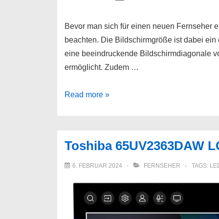
Bevor man sich für einen neuen Fernseher en
beachten. Die Bildschirmgröße ist dabei ei
eine beeindruckende Bildschirmdiagonale vo
ermöglicht. Zudem …
Toshiba
Read more »
50UV2363DAW
LCD-
LED
Toshiba 65UV2363DAW LC
Fernseher
126
6. FEBRUAR 2024
FERNSEHER
TAGS:
LE
cm/50
Zoll