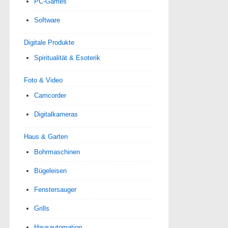
PC-Games
Software
Digitale Produkte
Spiri­tua­lität & Esoterik
Foto & Video
Camcorder
Digitalkameras
Haus & Garten
Bohrmaschinen
Bügeleisen
Fenstersauger
Grills
Hausautomation