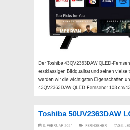
Der Toshiba 43QV2363DAW QLED-Fernseher is
erstklassigen Bildqualität und seinen vielse
werden wir die wichtigsten Eigenschaften u
43QV2363DAW QLED-Fernseher 108 cm/43 Z
Toshiba 50UV2363DAW LC
8. FEBRUAR 2024
FERNSEHER
TAGS:
LE