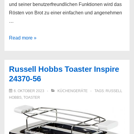
und seiner benutzerfreundlichen Funktionen wird das
Rösten von Brot zu einer einfachen und angenehmen
…
Severin
Read more »
Toaster
AT
2589
Russell Hobbs Toaster Inspire
24370-56
6. OKTOBER 2023
KÜCHENGERÄTE
TAGS:
RUSSELL
HOBBS
,
TOASTER