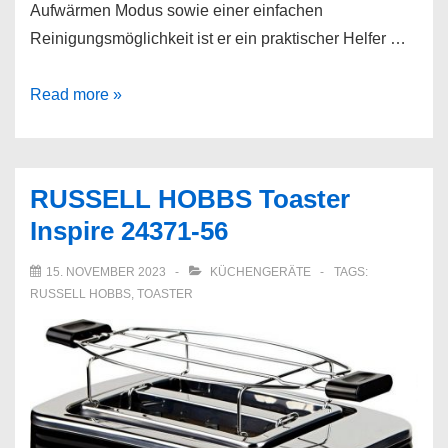
Aufwärmen Modus sowie einer einfachen
Reinigungsmöglichkeit ist er ein praktischer Helfer …
Philips
Read more »
Toaster
Eco
Conscious
RUSSELL HOBBS Toaster
Edition
Inspire 24371-56
5000er
Serie
15. NOVEMBER 2023
KÜCHENGERÄTE
TAGS:
HD2640/10
RUSSELL HOBBS
,
TOASTER