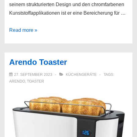
seinem strukturierten Design und den chromfarbenen
Kunststoffapplikationen ist er eine Bereicherung für …
Russell
Read more »
Hobbs
Toaster
Inspire
Arendo Toaster
24370-
56
27. SEPTEMBER 2023
KÜCHENGERÄTE
TAGS:
ARENDO
,
TOASTER