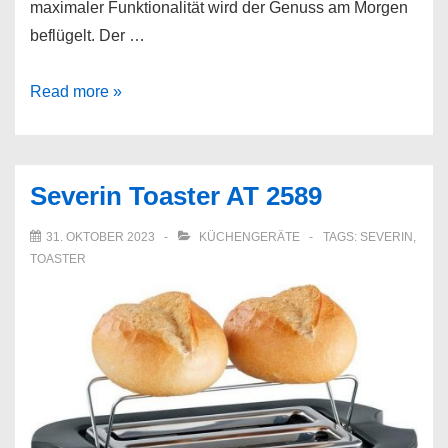
maximaler Funktionalität wird der Genuss am Morgen
beflügelt. Der …
RUSSELL
Read more »
HOBBS
Toaster
Inspire
Severin Toaster AT 2589
24371-
56
31. OKTOBER 2023
KÜCHENGERÄTE
TAGS:
SEVERIN
,
TOASTER