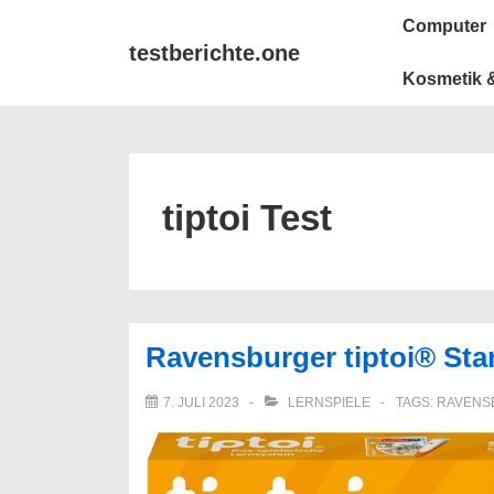
↓
Main
Computer
Zum
Navigation
testberichte.one
Inhalt
Kosmetik &
tiptoi Test
Ravensburger tiptoi® Star
7. JULI 2023
LERNSPIELE
TAGS:
RAVENS