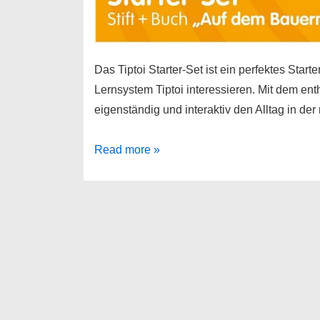
Das Tiptoi Starter-Set ist ein perfektes Start
Lernsystem Tiptoi interessieren. Mit dem e
eigenständig und interaktiv den Alltag in d
Ravensburger
Read more »
tiptoi®
Starter-
Set