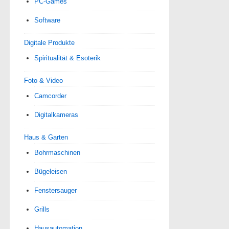
PC-Games
Software
Digitale Produkte
Spiri­tua­lität & Esoterik
Foto & Video
Camcorder
Digitalkameras
Haus & Garten
Bohrmaschinen
Bügeleisen
Fenstersauger
Grills
Hausautomation