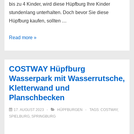
bis zu 4 Kinder, wird diese Hüpfburg Ihre Kinder
stundenlang unterhalten. Doch bevor Sie diese
Hüpfburg kaufen, sollten …
Outsunny
Read more »
Hüpfburg
im
Märchendesign
COSTWAY Hüpfburg
inkl.
Wasserpark mit Wasserrutsche,
Rutsche
Kletterwand und
Planschbecken
17. AUGUST 2023
HÜPFBURGEN
TAGS:
COSTWAY
,
SPIELBURG
,
SPRINGBURG