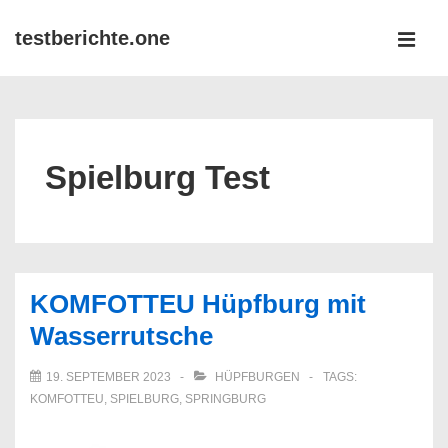
↓
testberichte.one
Zum
MEN
Inhalt
Main
Navigation
Spielburg Test
KOMFOTTEU Hüpfburg mit
Wasserrutsche
19. SEPTEMBER 2023
HÜPFBURGEN
TAGS:
KOMFOTTEU
,
SPIELBURG
,
SPRINGBURG