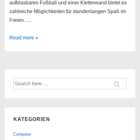
aufblasbaren Fußball und einer Kletterwand bietet es
zahlreiche Möglichkeiten für stundenlangen Spaß im
Freien. …
COSTWAY
Read more »
Hüpfburg
mit
Fußballzone
Suche
nach:
KATEGORIEN
Computer