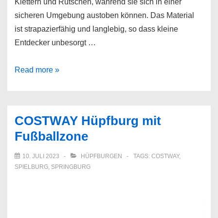
Klettern und Rutschen, während sie sich in einer
sicheren Umgebung austoben können. Das Material
ist strapazierfähig und langlebig, so dass kleine
Entdecker unbesorgt …
COSTWAY
Read more »
Hüpfburg
Wasserrutsche
COSTWAY Hüpfburg mit
Fußballzone
10. JULI 2023
HÜPFBURGEN
TAGS:
COSTWAY
,
SPIELBURG
,
SPRINGBURG