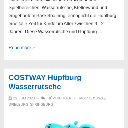
Spielbereichen, Wasserrutsche, Kletterwand und
eingebautem Basketballring, ermöglicht die Hüpfburg
eine tolle Zeit für Kinder im Alter zwischen 4-12
Jahren. Diese Wasserrutsche und Hüpfburg …
COSTWAY
Read more »
Hüpfburg
Wasserpark
mit
COSTWAY Hüpfburg
Wasserrutsche,
Wasserrutsche
Kletterwand
und
29. JULI 2023
HÜPFBURGEN
TAGS:
COSTWAY
,
Planschbecken
SPIELBURG
,
SPRINGBURG