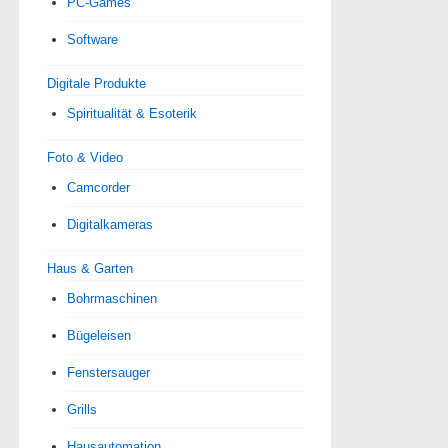
PC-Games
Software
Digitale Produkte
Spiri­tua­lität & Esoterik
Foto & Video
Camcorder
Digitalkameras
Haus & Garten
Bohrmaschinen
Bügeleisen
Fenstersauger
Grills
Hausautomation