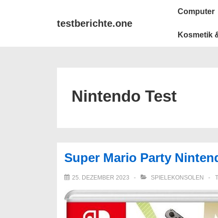
↓
Main
Computer
Zum
Navigation
testberichte.one
Inhalt
Kosmetik &
Nintendo Test
Super Mario Party Ninten
25. DEZEMBER 2023
SPIELEKONSOLEN