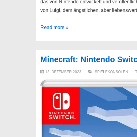
das von Nintendo entwickelt und veröffentlich
von Luigi, dem ängstlichen, aber liebenswe
Luigi’s
Read more »
Mansion
3
Nintendo
Minecraft: Nintendo Swit
Switch
13. DEZEMBER 2023
SPIELEKONSOLEN