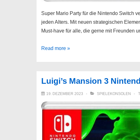
Super Mario Party für die Nintendo Switch v
jeden Alters. Mit neuen strategischen Elemen
Must-have für alle, die gerne mit Freunden u
Super
Read more »
Mario
Party
Nintendo
Luigi’s Mansion 3 Ninten
Switch
19. DEZEMBER 2023
SPIELEKONSOLEN