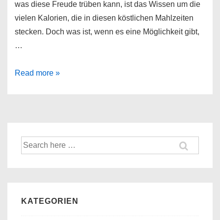
was diese Freude trüben kann, ist das Wissen um die
vielen Kalorien, die in diesen köstlichen Mahlzeiten
stecken. Doch was ist, wenn es eine Möglichkeit gibt,
…
NINJA
Read more »
Heißluftfritteuse
Foodi
Dual
Zone
AF300EU
Suche
nach:
KATEGORIEN