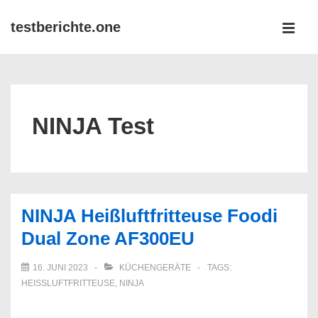
↓
testberichte.one
Zum
MEN
Inhalt
Main
Navigation
NINJA Test
NINJA Heißluftfritteuse Foodi
Dual Zone AF300EU
16. JUNI 2023
KÜCHENGERÄTE
TAGS:
HEISSLUFTFRITTEUSE
,
NINJA