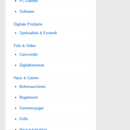
PC-Games
Software
Digitale Produkte
Spiri­tua­lität & Esoterik
Foto & Video
Camcorder
Digitalkameras
Haus & Garten
Bohrmaschinen
Bügeleisen
Fenstersauger
Grills
Hausautomation