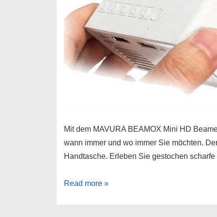
Mit dem MAVURA BEAMOX Mini HD Beamer k
wann immer und wo immer Sie möchten. Der M
Handtasche. Erleben Sie gestochen scharfe B
MAVURA
Read more »
BEAMOX
Mini