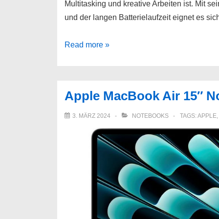
Multitasking und kreative Arbeiten ist. Mit 
und der langen Batterielaufzeit eignet es si
Apple
Read more »
MacBook
Air
Notebook
Apple MacBook Air 15″ No
38,91
cm/15,3
3. MÄRZ 2024
NOTEBOOKS
TAGS:
APPLE
Zoll