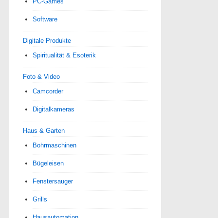
PC-Games
Software
Digitale Produkte
Spiri­tua­lität & Esoterik
Foto & Video
Camcorder
Digitalkameras
Haus & Garten
Bohrmaschinen
Bügeleisen
Fenstersauger
Grills
Hausautomation