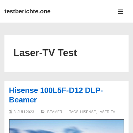
↓
testberichte.one
Zum
MEN
Inhalt
Main
Navigation
Laser-TV Test
Hisense 100L5F-D12 DLP-
Beamer
3. JULI 2023
BEAMER
TAGS:
HISENSE
,
LASER-TV