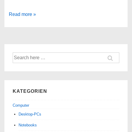
Hisense
Read more »
100L5F-
D12
DLP-
Beamer
Suche
nach:
KATEGORIEN
Computer
Desktop-PCs
Notebooks