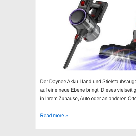
Der Daynee Akku-Hand-und Stielstaubsauger 
auf eine neue Ebene bringt. Dieses vielseiti
in Ihrem Zuhause, Auto oder an anderen Orte
Daynee
Read more »
Akku-
Hand-