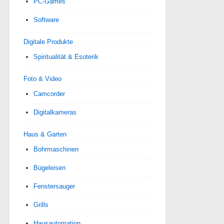
PC-Games
Software
Digitale Produkte
Spiri­tua­lität & Esoterik
Foto & Video
Camcorder
Digitalkameras
Haus & Garten
Bohrmaschinen
Bügeleisen
Fenstersauger
Grills
Hausautomation