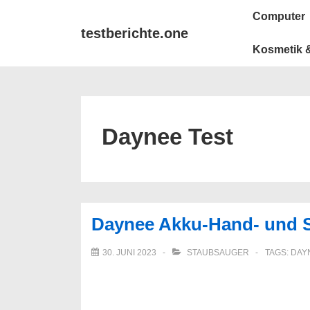
↓
Main
Computer
Zum
Navigation
testberichte.one
Inhalt
Kosmetik &
Daynee Test
Daynee Akku-Hand- und S
30. JUNI 2023
STAUBSAUGER
TAGS:
DAY