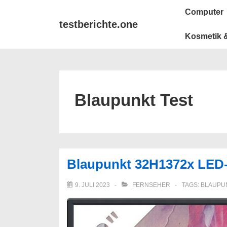
↓
Main
Computer
Zum
Navigation
testberichte.one
Inhalt
Kosmetik &
Blaupunkt Test
Blaupunkt 32H1372x LED-
9. JULI 2023
FERNSEHER
TAGS:
BLAUPU