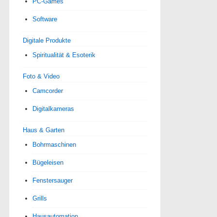
PC-Games
Software
Digitale Produkte
Spiri­tua­lität & Esoterik
Foto & Video
Camcorder
Digitalkameras
Haus & Garten
Bohrmaschinen
Bügeleisen
Fenstersauger
Grills
Hausautomation