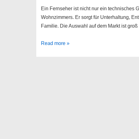
Ein Fernseher ist nicht nur ein technisches 
Wohnzimmers. Er sorgt für Unterhaltung, En
Familie. Die Auswahl auf dem Markt ist groß
Blaupunkt
Read more »
32H1372x
LED-
Fernseher
32
Zoll