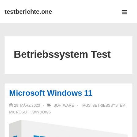
↓
testberichte.one
Zum
MEN
Inhalt
Main
Navigation
Betriebssystem Test
Microsoft Windows 11
29. MÄRZ 2023
SOFTWARE
TAGS:
BETRIEBSSYSTEM
,
MICROSOFT
,
WINDOWS