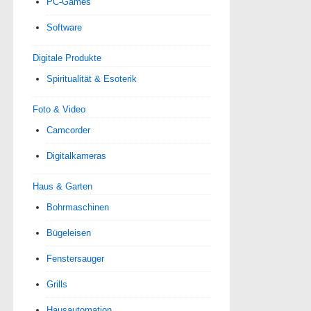
PC-Games
Software
Digitale Produkte
Spiri­tua­lität & Esoterik
Foto & Video
Camcorder
Digitalkameras
Haus & Garten
Bohrmaschinen
Bügeleisen
Fenstersauger
Grills
Hausautomation