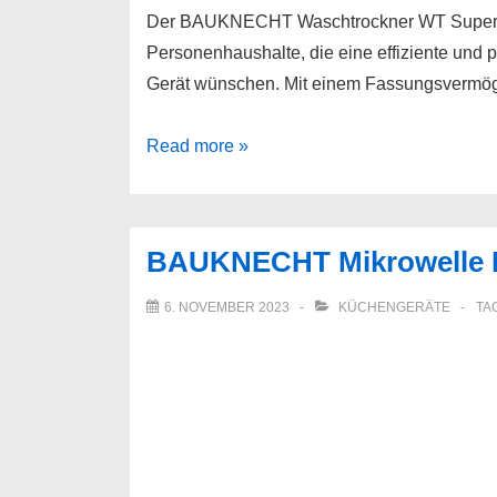
Der BAUKNECHT Waschtrockner WT Super Eco 
Personenhaushalte, die eine effiziente und
Gerät wünschen. Mit einem Fassungsvermöge
BAUKNECHT
Read more »
Waschtrockner
WT
Super
BAUKNECHT Mikrowelle
Eco
96S
6. NOVEMBER 2023
KÜCHENGERÄTE
TA
41
N