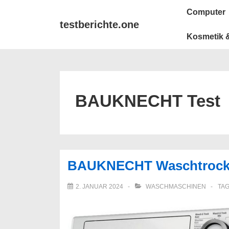
↓
Main
Computer
Zum
Navigation
testberichte.one
Inhalt
Kosmetik &
BAUKNECHT Test
BAUKNECHT Waschtrockn
2. JANUAR 2024
WASCHMASCHINEN
TA