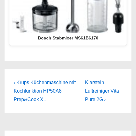
Bosch Stabmixer MS61B6170
Beitragsnavigation
Previous
Next
‹ Krups Küchenmaschine mit
Klarstein
Post
Post
Kochfunktion HP50A8
Luftreiniger Vita
is
is
Prep&Cook XL
Pure 2G ›