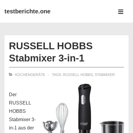
↓
testberichte.one
Zum
MEN
Inhalt
Main
Navigation
RUSSELL HOBBS
Stabmixer 3-in-1
KÜCHENGERÄTE
TAGS:
RUSSELL HOBBS
,
STABMIXER
Der
RUSSELL
HOBBS
Stabmixer 3-
in-1 aus der