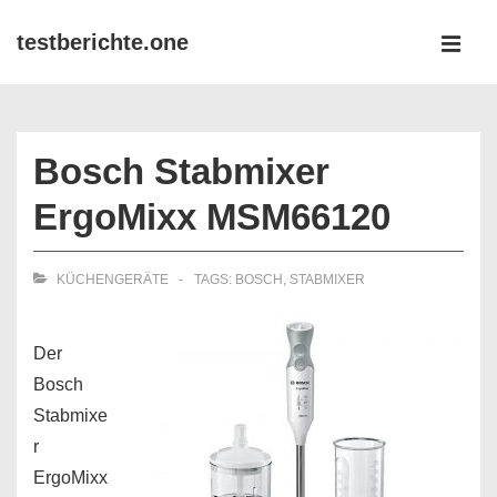
↓
testberichte.one
Zum
MEN
Inhalt
Main
Navigation
Bosch Stabmixer
ErgoMixx MSM66120
KÜCHENGERÄTE
TAGS:
BOSCH
,
STABMIXER
Der
Bosch
Stabmixe
r
ErgoMixx