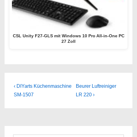
CSL Unity F27-GLS mit Windows 10 Pro All-in-One PC
27 Zoll
Beitragsnavigation
Previous
Next
‹ DIYarts Küchenmaschine
Beurer Luftreiniger
Post
Post
SM-1507
LR 220 ›
is
is