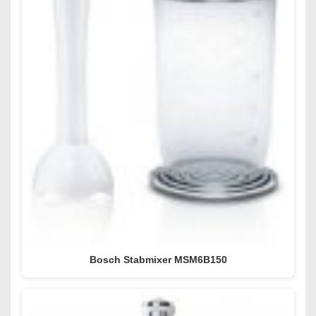
Bosch Stabmixer MSM6B150