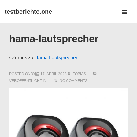
↓
testberichte.one
Zum
MEN
Inhalt
Main
hama-lautsprecher
Navigation
‹ Zurück zu
Hama Lautsprecher
POSTED ONBY
17. APRIL 2023
TOBIAS
VERÖFFENTLICHT IN
NO COMMENTS