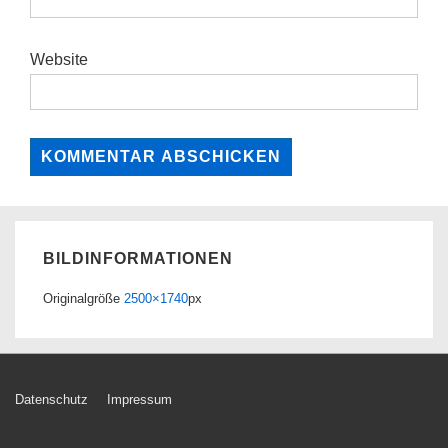
Website
BILDINFORMATIONEN
Originalgröße
2500×1740
px
Footer-
Datenschutz
Impressum
Menü