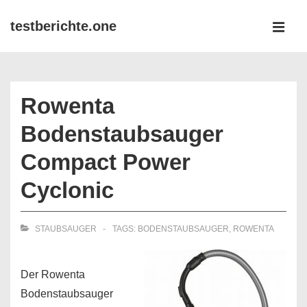
↓
testberichte.one
Zum
MEN
Inhalt
Main
Navigation
Rowenta
Bodenstaubsauger
Compact Power
Cyclonic
STAUBSAUGER
TAGS:
BODENSTAUBSAUGER
,
ROWENTA
Der Rowenta
Bodenstaubsauger