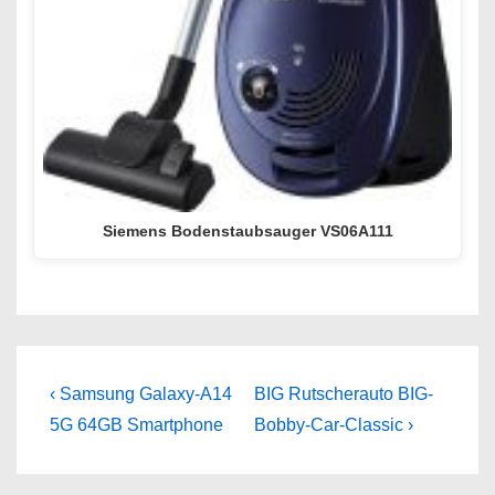
Siemens Bodenstaubsauger VS06A111
Beitragsnavigation
Previous
Next
‹ Samsung Galaxy-A14
BIG Rutscherauto BIG-
Post
Post
5G 64GB Smartphone
Bobby-Car-Classic ›
is
is