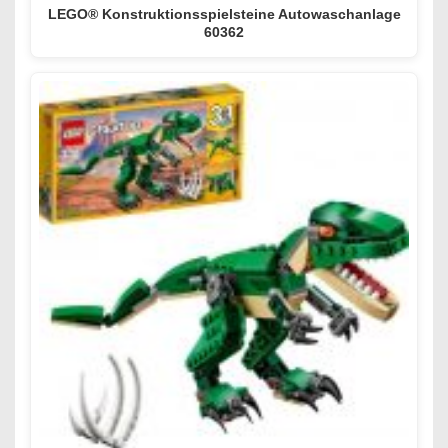
LEGO® Konstruktionsspielsteine Autowaschanlage
60362