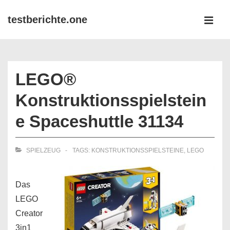
↓
testberichte.one
Zum
MEN
Inhalt
Main
Navigation
LEGO®
Konstruktionsspielstein
e Spaceshuttle 31134
SPIELZEUG
TAGS:
KONSTRUKTIONSSPIELSTEINE
,
LEGO
Das
LEGO
Creator
3in1