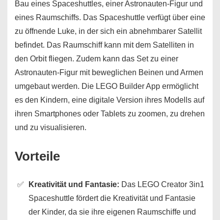
Bau eines Spaceshuttles, einer Astronauten-Figur und
eines Raumschiffs. Das Spaceshuttle verfügt über eine
zu öffnende Luke, in der sich ein abnehmbarer Satellit
befindet. Das Raumschiff kann mit dem Satelliten in
den Orbit fliegen. Zudem kann das Set zu einer
Astronauten-Figur mit beweglichen Beinen und Armen
umgebaut werden. Die LEGO Builder App ermöglicht
es den Kindern, eine digitale Version ihres Modells auf
ihren Smartphones oder Tablets zu zoomen, zu drehen
und zu visualisieren.
Vorteile
Kreativität und Fantasie:
Das LEGO Creator 3in1
Spaceshuttle fördert die Kreativität und Fantasie
der Kinder, da sie ihre eigenen Raumschiffe und