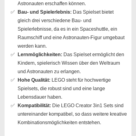
Astronauten erschaffen können.
Bau- und Spielerlebnis:
Das Spielset bietet
gleich drei verschiedene Bau- und
Spielerlebnisse, da es in ein Spaceshuttle, ein
Raumschiff und eine Astronauten-Figur umgebaut
werden kann.
Lernmöglichkeiten:
Das Spielset ermöglicht den
Kindern, spielerisch Wissen über den Weltraum
und Astronauten zu erlangen.
Hohe Qualität:
LEGO steht für hochwertige
Spielsets, die robust sind und eine lange
Lebensdauer haben.
Kompatibilität:
Die LEGO Creator 3in1 Sets sind
untereinander kompatibel, so dass weitere kreative
Kombinationsmöglichkeiten entstehen.