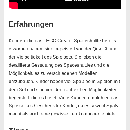
Erfahrungen
Kunden, die das LEGO Creator Spaceshuttle bereits
erworben haben, sind begeistert von der Qualität und
der Vielseitigkeit des Spielsets. Sie loben die
detaillierte Gestaltung des Spaceshuttles und die
Möglichkeit, es zu verschiedenen Modellen
umzubauen. Kinder haben viel Spaß beim Spielen mit
dem Set und sind von den zahlreichen Möglichkeiten
begeistert, die es bietet. Viele Kunden empfehlen das
Spielset als Geschenk für Kinder, da es sowohl Spaß
macht als auch eine gewisse Lernkomponente bietet.