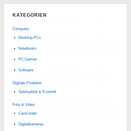
KATEGORIEN
Computer
Desktop-PCs
Notebooks
PC-Games
Software
Digitale Produkte
Spiri­tua­lität & Esoterik
Foto & Video
Camcorder
Digitalkameras