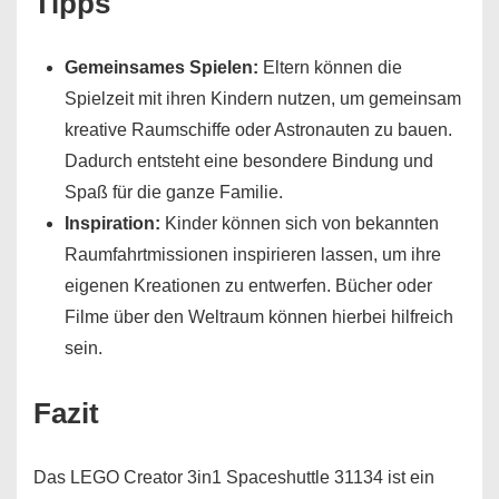
Tipps
Gemeinsames Spielen:
Eltern können die
Spielzeit mit ihren Kindern nutzen, um gemeinsam
kreative Raumschiffe oder Astronauten zu bauen.
Dadurch entsteht eine besondere Bindung und
Spaß für die ganze Familie.
Inspiration:
Kinder können sich von bekannten
Raumfahrtmissionen inspirieren lassen, um ihre
eigenen Kreationen zu entwerfen. Bücher oder
Filme über den Weltraum können hierbei hilfreich
sein.
Fazit
Das LEGO Creator 3in1 Spaceshuttle 31134 ist ein