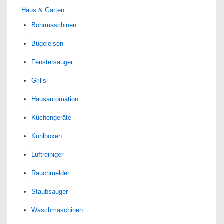
Haus & Garten
Bohrmaschinen
Bügeleisen
Fenstersauger
Grills
Hausautomation
Küchengeräte
Kühlboxen
Luftreiniger
Rauchmelder
Staubsauger
Waschmaschinen